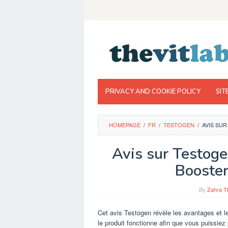
Skip
to
content
PRIVACY AND COOKIE POLICY
SIT
HOMEPAGE
/
FR
/
TESTOGEN
/
AVIS SU
Avis sur Testoge
Booster
By
Zahra T
Cet avis Testogen révèle les avantages et 
le produit fonctionne afin que vous puissiez 