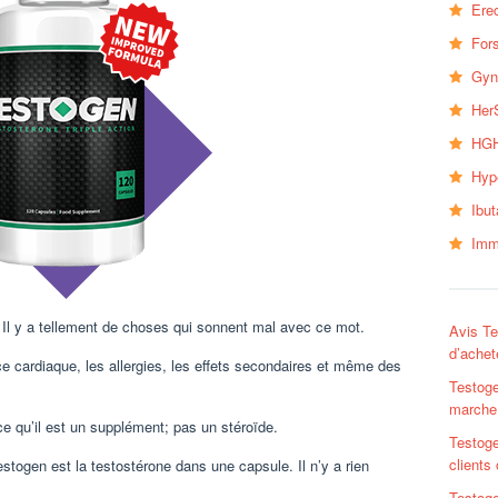
Erec
Fors
Gyn
Her
HGH
Hyp
Ibu
Imm
 Il y a tellement de choses qui sonnent mal avec ce mot.
Avis Te
d’achet
 cardiaque, les allergies, les effets secondaires et même des
Testoge
marche
 qu’il est un supplément; pas un stéroïde.
Testoge
clients 
stogen est la testostérone dans une capsule. Il n’y a rien
Testoge