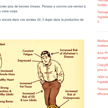
fondée 
 pour créer plus de bonnes choses. Pensez-y comme une remise à
 votre corps.
Testog
Ingrédi
es encore dans vos années 20, il duper dans la production de
Il
Meilleu
meilleu
Avis Ph
amaigri
CrazyBu
pour le
HGH fo
Ingrédi
Trenoro
efficac