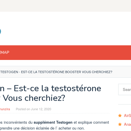
EMAP
R TESTOGEN - EST-CE LA TESTOSTÉRONE BOOSTER VOUS CHERCHIEZ?
n – Est-ce la testostérone
Search
for:
 Vous cherchiez?
hunzira
Posted on
June 12, 2020
Air
les inconvénients du
supplément Testogen
et explique comment
Ana
prendre une décision éclairée de l’ acheter ou non.