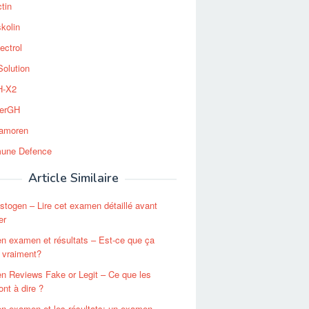
tin
kolin
ectrol
Solution
-X2
erGH
tamoren
une Defence
Article Similaire
stogen – Lire cet examen détaillé avant
er
n examen et résultats – Est-ce que ça
 vraiment?
n Reviews Fake or Legit – Ce que les
ont à dire ?
n examen et les résultats: un examen