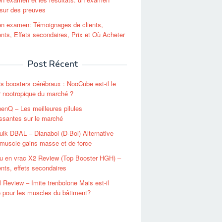
sur des preuves
en examen: Témoignages de clients,
ents, Effets secondaires, Prix et Où Acheter
Post Récent
rs boosters cérébraux : NooCube est-il le
r nootropique du marché ?
enQ – Les meilleures pilules
ssantes sur le marché
lk DBAL – Dianabol (D-Bol) Alternative
 muscle gains masse et de force
u en vrac X2 Review (Top Booster HGH) –
ents, effets secondaires
l Review – Imite trenbolone Mais est-il
e pour les muscles du bâtiment?