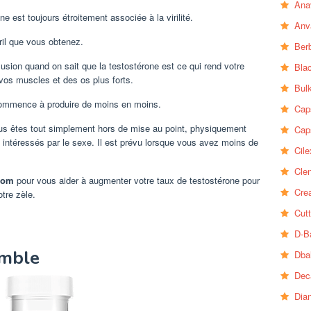
Ana
one est toujours étroitement associée à la virilité.
Anv
ril que vous obtenez.
Ber
onclusion quand on sait que la testostérone est ce qui rend votre
Bla
t vos muscles et des os plus forts.
Bul
commence à produire de moins en moins.
Cap
ous êtes tout simplement hors de mise au point, physiquement
Cap
 intéressés par le sexe. Il est prévu lorsque vous avez moins de
Cile
Clen
com
pour vous aider à augmenter votre taux de testostérone pour
Crea
tre zèle.
Cutt
D-B
emble
Dba
Dec
Dia