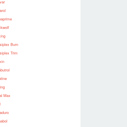
var
arol
baprime
ckwolf
king
siplex Burn
siplex Trim
xin
butrol
tine
ing
al Max
l
aduro
nabol