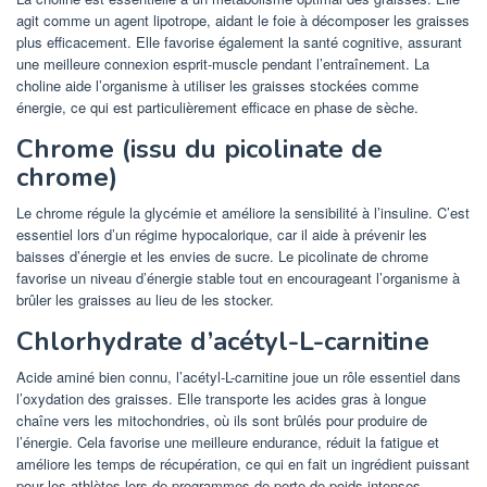
agit comme un agent lipotrope, aidant le foie à décomposer les graisses
plus efficacement. Elle favorise également la santé cognitive, assurant
une meilleure connexion esprit-muscle pendant l’entraînement. La
choline aide l’organisme à utiliser les graisses stockées comme
énergie, ce qui est particulièrement efficace en phase de sèche.
Chrome (issu du picolinate de
chrome)
Le chrome régule la glycémie et améliore la sensibilité à l’insuline. C’est
essentiel lors d’un régime hypocalorique, car il aide à prévenir les
baisses d’énergie et les envies de sucre. Le picolinate de chrome
favorise un niveau d’énergie stable tout en encourageant l’organisme à
brûler les graisses au lieu de les stocker.
Chlorhydrate d’acétyl-L-carnitine
Acide aminé bien connu, l’acétyl-L-carnitine joue un rôle essentiel dans
l’oxydation des graisses. Elle transporte les acides gras à longue
chaîne vers les mitochondries, où ils sont brûlés pour produire de
l’énergie. Cela favorise une meilleure endurance, réduit la fatigue et
améliore les temps de récupération, ce qui en fait un ingrédient puissant
pour les athlètes lors de programmes de perte de poids intenses.