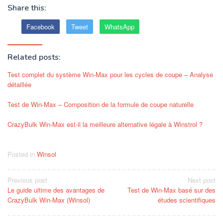
Share this:
Facebook
Tweet
WhatsApp
Related posts:
Test complet du système Win-Max pour les cycles de coupe – Analyse
détaillée
Test de Win-Max – Composition de la formule de coupe naturelle
CrazyBulk Win-Max est-il la meilleure alternative légale à Winstrol ?
Posted in
Winsol
Post
Previous post
Next post
Le guide ultime des avantages de
Test de Win-Max basé sur des
navigation
CrazyBulk Win-Max (Winsol)
études scientifiques