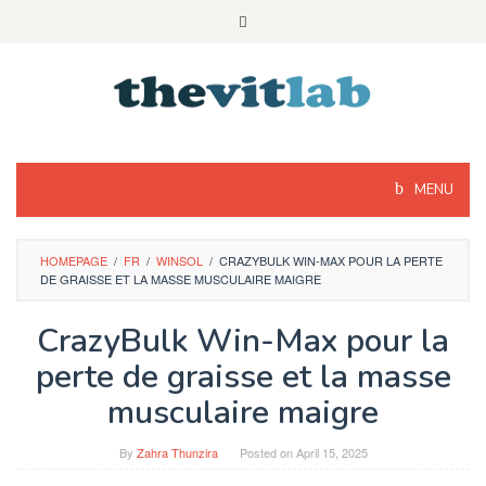
Skip
to
content
MENU
HOMEPAGE
/
FR
/
WINSOL
/
CRAZYBULK WIN-MAX POUR LA PERTE
DE GRAISSE ET LA MASSE MUSCULAIRE MAIGRE
CrazyBulk Win-Max pour la
perte de graisse et la masse
musculaire maigre
By
Zahra Thunzira
Posted on
April 15, 2025