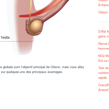
Enhance
Cilexin
D-Bal M
gains m
Revue M
hommes
NO2 Ma
Est-ce
e globale sont l’objectif principal de Cilexin, mais vous allez
Test du
l sur quelques-uns des principaux avantages.
nutriti
rapide
CrazyBu
Anavar