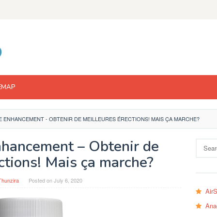
EMAP
LE ENHANCEMENT - OBTENIR DE MEILLEURES ÉRECTIONS! MAIS ÇA MARCHE?
nhancement – Obtenir de
Search
for:
ctions! Mais ça marche?
Thunzira
Posted on
July 6, 2020
Air
Ana