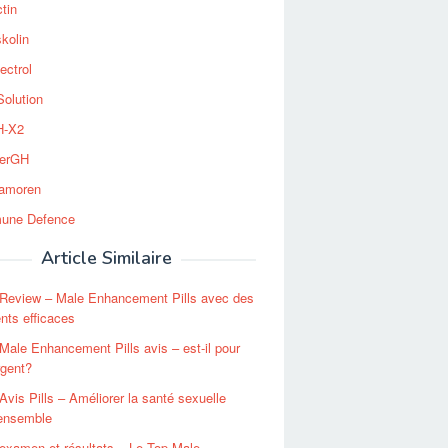
tin
kolin
ectrol
Solution
-X2
erGH
tamoren
une Defence
Article Similaire
 Review – Male Enhancement Pills avec des
ents efficaces
 Male Enhancement Pills avis – est-il pour
rgent?
 Avis Pills – Améliorer la santé sexuelle
’ensemble
 examen et résultats – Le Top Male