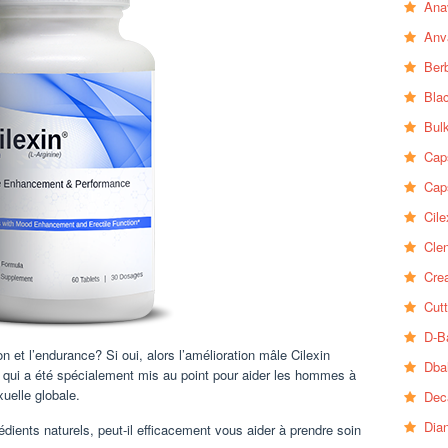
Ana
Anv
Ber
Bla
Bul
Cap
Cap
Cile
Clen
Crea
Cutt
D-B
et l’endurance? Si oui, alors l’amélioration mâle Cilexin
Dba
t qui a été spécialement mis au point pour aider les hommes à
xuelle globale.
Dec
Dia
édients naturels, peut-il efficacement vous aider à prendre soin