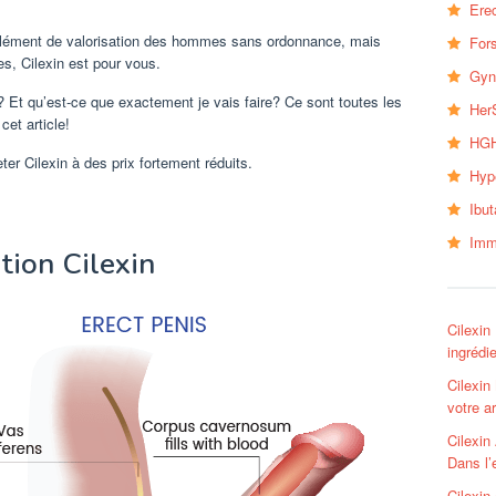
Erec
pplément de valorisation des hommes sans ordonnance, mais
Fors
s, Cilexin est pour vous.
Gyn
s? Et qu’est-ce que exactement je vais faire? Ce sont toutes les
Her
cet article!
HGH
r Cilexin à des prix fortement réduits.
Hyp
Ibu
Imm
ation Cilexin
Cilexin
ingrédi
Cilexin
votre a
Cilexin
Dans l
Cilexin