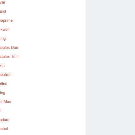
var
arol
baprime
ckwolf
king
siplex Burn
siplex Trim
xin
butrol
tine
ing
al Max
l
aduro
nabol