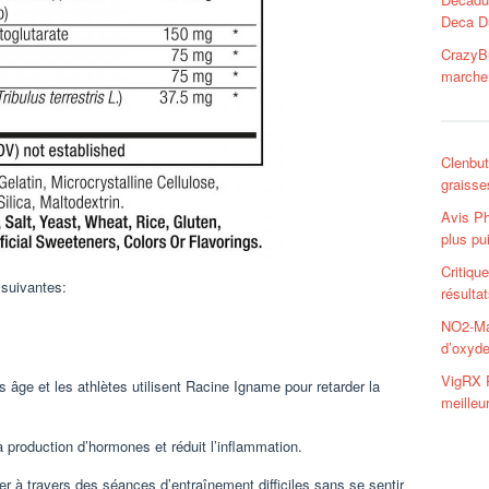
Deca D
CrazyB
marche?
Clenbut
graisse
Avis Ph
plus pu
Critiqu
 suivantes:
résulta
NO2-Ma
d’oxyde
VigRX P
es âge et les athlètes utilisent Racine Igname pour retarder la
meilleu
a production d’hormones et réduit l’inflammation.
r à travers des séances d’entraînement difficiles sans se sentir