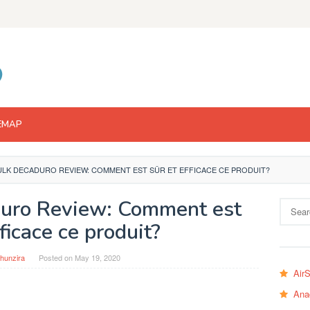
EMAP
LK DECADURO REVIEW: COMMENT EST SÛR ET EFFICACE CE PRODUIT?
uro Review: Comment est
Search
for:
fficace ce produit?
hunzira
Posted on
May 19, 2020
Air
Ana