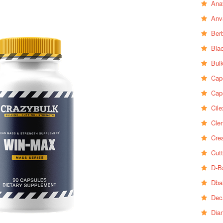
Ana
Anv
Ber
Bla
Bul
Cap
Cap
Cile
Clen
Crea
Cutt
D-B
Dba
Dec
Dia