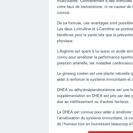
musculaires. Contrairement à des stéroïdes
votre taux de testostérone, ni ne causer de 
connus.
De sa formule, ces avantages sont possible
Les deux L-citrulline et L-Carnitine se prod
bénéfices pour la santé tels que la préventi
physique.
L-Arginine est quant à lui aussi un acide am
connu pour améliorer la performance sportive
pression artérielle, les maladies cardiovascu
Le ginseng coréen est une plante naturelle qu
aider à renforcer le système immunitaire et
DHEA ou déhydroépiandrostérone est une hor
supplémentation en DHEA est pris par des p
due au vieillissement ou d’autres facteurs.
La DHEA est connue pour aider à améliorer la
l’amélioration du système immunitaire, la co
de l’humeur tout en fournissant beaucoup d’