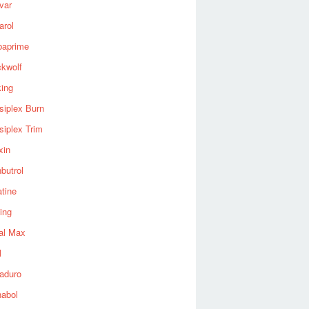
var
arol
baprime
ckwolf
king
siplex Burn
siplex Trim
xin
butrol
tine
ing
al Max
l
aduro
nabol