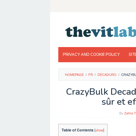
Skip
to
content
PRIVACY AND COOKIE POLICY
SIT
HOMEPAGE
/
FR
/
DECADURO
/
CRAZYBU
CrazyBulk Decad
sûr et e
By
Zahra T
Table of Contents
[
show
]