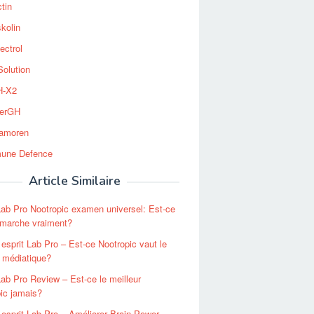
tin
kolin
ectrol
Solution
-X2
erGH
tamoren
une Defence
Article Similaire
Lab Pro Nootropic examen universel: Est-ce
 marche vraiment?
esprit Lab Pro – Est-ce Nootropic vaut le
 médiatique?
Lab Pro Review – Est-ce le meilleur
ic jamais?
esprit Lab Pro – Améliorer Brain Power