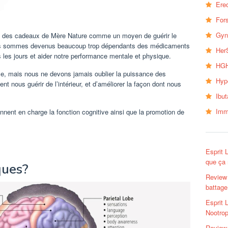
Erec
Fors
Gyn
sé des cadeaux de Mère Nature comme un moyen de guérir le
us sommes devenus beaucoup trop dépendants des médicaments
Her
 les jours et aider notre performance mentale et physique.
HGH
le, mais nous ne devons jamais oublier la puissance des
Hyp
t nous guérir de l’intérieur, et d’améliorer la façon dont nous
Ibu
Imm
nnent en charge la fonction cognitive ainsi que la promotion de
Esprit 
que ça
ques?
Review 
battage
Esprit 
Nootrop
Review 