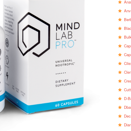
Ana
Anv
Ber
Bla
Bul
Cap
Cap
Cile
Clen
Crea
Cutt
D-B
Dba
Dec
Dia