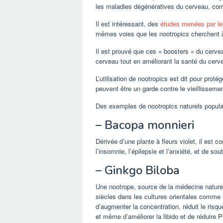
les maladies dégénératives du cerveau, com
Il est intéressant, des
études menées par le
mêmes voies que les nootropics cherchent à
Il est prouvé que ces « boosters » du cervea
cerveau tout en améliorant la santé du cerv
L’utilisation de nootropics est dit pour proté
peuvent être un garde contre le vieillissemen
Des exemples de nootropics naturels populai
– Bacopa monnieri
Dérivée d’une plante à fleurs violet, il es
l’insomnie, l’épilepsie et l’anxiété, et de so
– Ginkgo Biloba
Une nootrope, source de la médecine nature
siècles dans les cultures orientales comme 
d’augmenter la concentration, réduit le ris
et même d’améliorer la libido et de réduire 