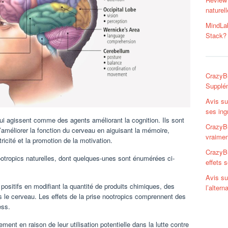
naturel
MindLab
Stack?
CrazyBu
Supplém
Avis su
ses ing
i agissent comme des agents améliorant la cognition. Ils sont
CrazyBu
’améliorer la fonction du cerveau en aiguisant la mémoire,
vraimen
tricité et la promotion de la motivation.
CrazyBu
ootropics naturelles, dont quelques-unes sont énumérées ci-
effets 
Avis su
sitifs en modifiant la quantité de produits chimiques, des
l’alter
 le cerveau. Les effets de la prise nootropics comprennent des
ess.
ment en raison de leur utilisation potentielle dans la lutte contre