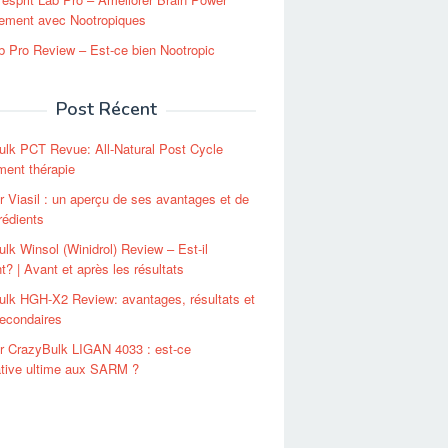
lement avec Nootropiques
 Pro Review – Est-ce bien Nootropic
Post Récent
lk PCT Revue: All-Natural Post Cycle
ent thérapie
r Viasil : un aperçu de ses avantages et de
rédients
lk Winsol (Winidrol) Review – Est-il
t? | Avant et après les résultats
lk HGH-X2 Review: avantages, résultats et
secondaires
r CrazyBulk LIGAN 4033 : est-ce
native ultime aux SARM ?