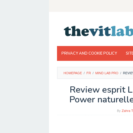
Skip
to
content
PRIVACY AND COOKIE POLICY
SIT
HOMEPAGE
/
FR
/
MIND LAB PRO
/
REVIE
Review esprit L
Power naturell
By
Zahra T