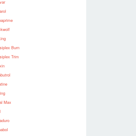
var
arol
baprime
ckwolf
king
siplex Burn
siplex Trim
xin
butrol
tine
ing
al Max
l
aduro
nabol