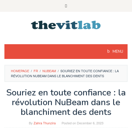
Skip
to
content
MENU
HOMEPAGE
/
FR
/
NUBEAM
/
SOURIEZ EN TOUTE CONFIANCE : LA
RÉVOLUTION NUBEAM DANS LE BLANCHIMENT DES DENTS
Souriez en toute confiance : la
révolution NuBeam dans le
blanchiment des dents
By
Zahra Thunzira
Posted on
December 6, 2023