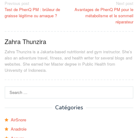
Post
Previous post
Next post
Test de PhenQ PM : brûleur de
Avantages de PhenQ PM pour le
navigation
graisse légitime ou arnaque ?
métabolisme et le sommeil
réparateur
Zahra Thunzira
Zahra Thunzira is a Jakarta-based nutritionist and gym instructor. She’s
also an adventure travel, fitness, and health writer for several blogs and
websites. She earned her Master degree in Public Health from
University of Indonesia.
Search
for:
Catégories
AirSnore
Anadrole