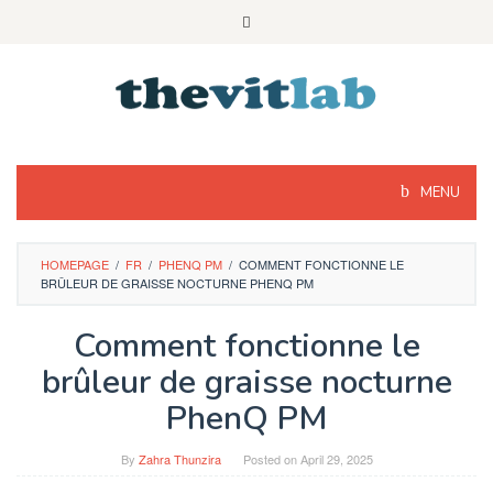
Skip
to
content
MENU
HOMEPAGE
/
FR
/
PHENQ PM
/
COMMENT FONCTIONNE LE
BRÛLEUR DE GRAISSE NOCTURNE PHENQ PM
Comment fonctionne le
brûleur de graisse nocturne
PhenQ PM
By
Zahra Thunzira
Posted on
April 29, 2025